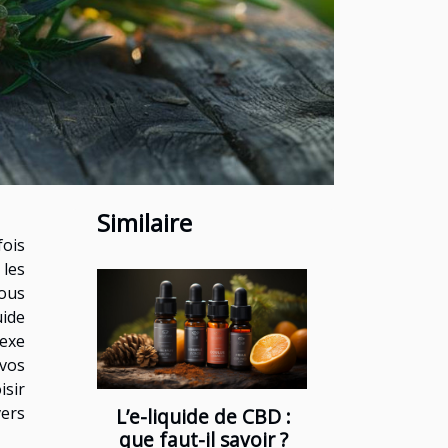
Similaire
ois
 les
vous
uide
lexe
 vos
isir
ers
L’e-liquide de CBD :
que faut-il savoir ?