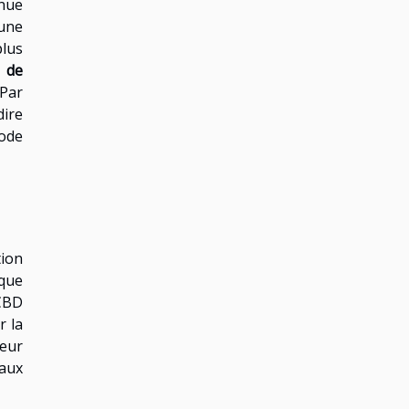
nnue
 une
plus
 de
 Par
dire
hode
tion
 que
CBD
r la
teur
 aux