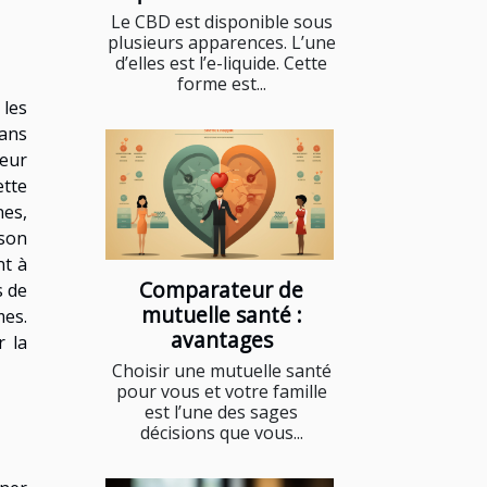
Le CBD est disponible sous
plusieurs apparences. L’une
D
d’elles est l’e-liquide. Cette
forme est...
les
sans
eur
ette
nes,
ison
nt à
Comparateur de
s de
mutuelle santé :
mes.
avantages
r la
Choisir une mutuelle santé
pour vous et votre famille
est l’une des sages
décisions que vous...