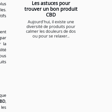
Les astuces pour
plus
trouver un bon produit
les.
CBD
tifs
Aujourd'hui, il existe une
diversité de produits pour
calmer les douleurs de dos
vent
ou pour se relaxer...
 par
r la
lité
vous
uits
que
CBD
,
 les