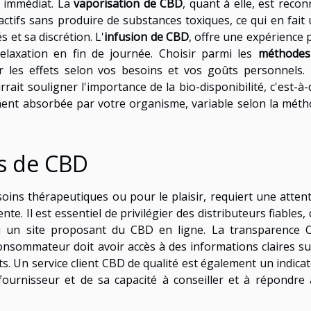
i immédiat. La
vaporisation de CBD
, quant à elle, est reco
actifs sans produire de substances toxiques, ce qui en fait
 et sa discrétion. L'
infusion de CBD
, offre une expérience 
elaxation en fin de journée. Choisir parmi les
méthodes
 les effets selon vos besoins et vos goûts personnels.
rait souligner l'importance de la bio-disponibilité, c'est-à-
ment absorbée par votre organisme, variable selon la mét
rs de CBD
oins thérapeutiques ou pour le plaisir, requiert une atten
te. Il est essentiel de privilégier des distributeurs fiables,
 un site proposant du CBD en ligne. La transparence 
onsommateur doit avoir accès à des informations claires su
s. Un service client CBD de qualité est également un indica
u fournisseur et de sa capacité à conseiller et à répondre