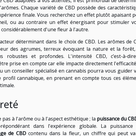
de CBD adaptées à vos attentes, il est primordial de déterm
d'arômes. Chaque variété de CBD possède des caractéristi
'expérience finale. Vous recherchez un effet plutôt apaisant 
eil, ou au contraire un effet énergisant pour stimuler v
 considérablement d'une fleur à l'autre.
facteur déterminant dans le choix de CBD. Les arômes de
cheur des agrumes, terreux évoquant la nature et la forêt
 robustes et profondes. L'intensité CBD, c’est-à-dire
être prise en compte car elle impacte directement l'efficacit
u un conseiller spécialisé en cannabis pourra vous guider 
 profil cannabique, en prenant en compte tous ces élém
timale.
ureté
e pas à l'arôme ou à l'aspect esthétique ; la
puissance du CB
épondérant dans l'expérience globale. La puissance 
age de CBD
contenu dans la fleur, un chiffre qui peut va