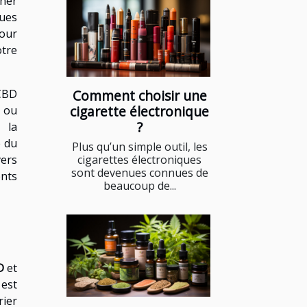
iner
ques
pour
otre
 CBD
Comment choisir une
cigarette électronique
, ou
?
 la
é du
Plus qu’un simple outil, les
vers
cigarettes électroniques
sont devenues connues de
ents
beaucoup de...
D
et
est
rier