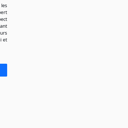
 les
pert
pect
vant
eurs
i et