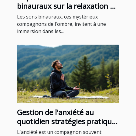
binauraux sur la relaxation et
le sommeil une exploration
Les sons binauraux, ces mystérieux
scientifique
compagnons de l'ombre, invitent à une
immersion dans les...
Gestion de l'anxiété au
quotidien stratégies pratiques
et activités apaisantes
L'anxiété est un compagnon souvent