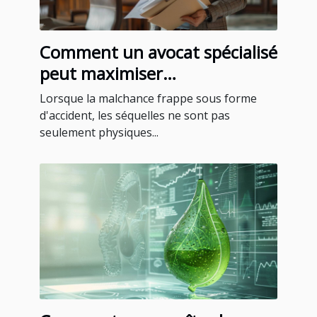
Comment un avocat spécialisé
peut maximiser
l'indemnisation après un
Lorsque la malchance frappe sous forme
accident
d'accident, les séquelles ne sont pas
seulement physiques...