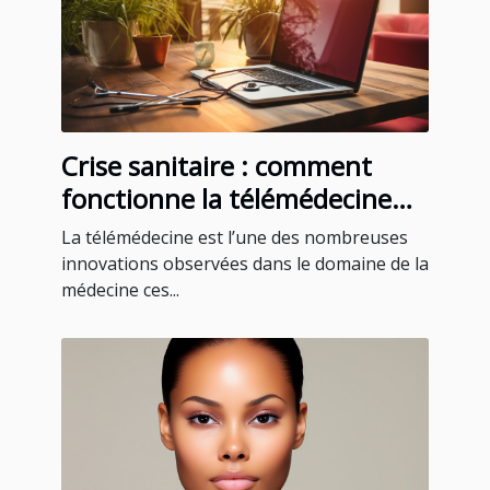
Crise sanitaire : comment
fonctionne la télémédecine
pour un rendez-vous médical
La télémédecine est l’une des nombreuses
à Martinique ?
innovations observées dans le domaine de la
médecine ces...