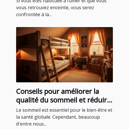
Si vous êtes habituée à fumer et que vous
vous retrouvez enceinte, vous serez
confrontée à la...
Conseils pour améliorer la
qualité du sommeil et réduire
le ronflement
Le sommeil est essentiel pour le bien-être et
la santé globale. Cependant, beaucoup
d'entre nous...