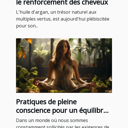
le renforcement des cheveux
L'huile d'argan, un trésor naturel aux
multiples vertus, est aujourd'hui plébiscitée
pour son...
Pratiques de pleine
conscience pour un équilibre
quotidien
Dans un monde où nous sommes
constamment sollicités par les exigences de