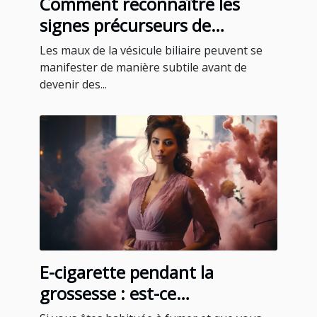
Comment reconnaître les
signes précurseurs de
problèmes de vésicule biliaire
Les maux de la vésicule biliaire peuvent se
manifester de manière subtile avant de
devenir des...
E-cigarette pendant la
grossesse : est-ce
recommandable ?