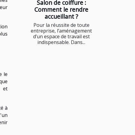
ies
Salon de coiffure :
eur
Comment le rendre
accueillant ?
Pour la réussite de toute
tion
entreprise, l’aménagement
lus
d’un espace de travail est
indispensable. Dans...
e le
ique
 et
té à
d'un
enir