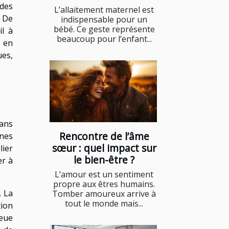
 des
L’allaitement maternel est
 De
indispensable pour un
bébé. Ce geste représente
il à
beaucoup pour l’enfant...
 en
ues,
dans
Rencontre de l’âme
ines
sœur : quel impact sur
lier
le bien-être ?
er à
L’amour est un sentiment
propre aux êtres humains.
. La
Tomber amoureux arrive à
tout le monde mais...
tion
leue