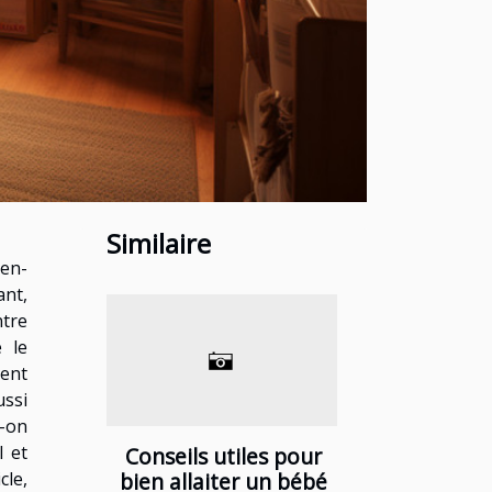
Similaire
ien-
nt,
tre
 le
ment
ussi
-on
l et
Conseils utiles pour
cle,
bien allaiter un bébé