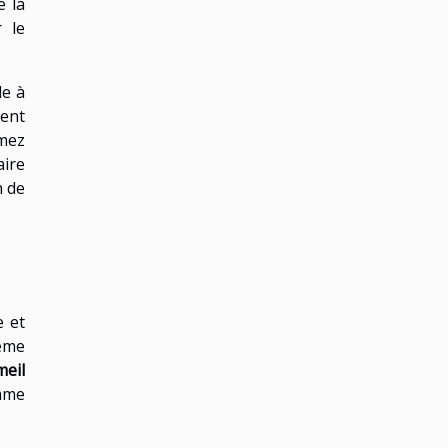
e la
 le
de à
ment
rmez
aire
n de
e et
tème
meil
mme