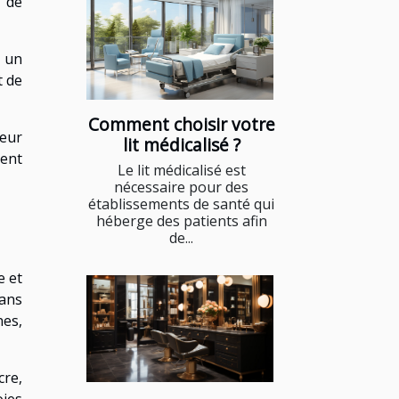
n de
e un
t de
Comment choisir votre
eur
lit médicalisé ?
vent
Le lit médicalisé est
nécessaire pour des
établissements de santé qui
héberge des patients afin
de...
e et
dans
nes,
cre,