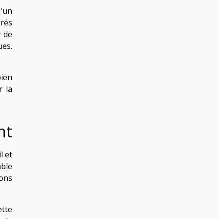
d'un
grés
r de
ues.
bien
r la
nt
l et
able
ions
ette