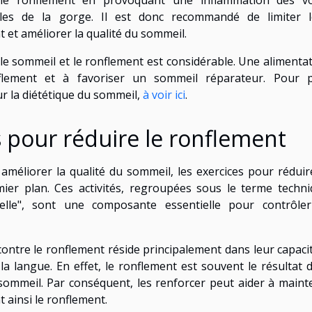
r le ronflement en provoquant une inflammation des vo
cles de la gorge. Il est donc recommandé de limiter l
et améliorer la qualité du sommeil.
 le sommeil et le ronflement est considérable. Une alimenta
flement et à favoriser un sommeil réparateur. Pour p
r la diététique du sommeil,
à voir ici
.
s pour réduire le ronflement
méliorer la qualité du sommeil, les exercices pour réduir
er plan. Ces activités, regroupées sous le terme techn
nelle", sont une composante essentielle pour contrôler
contre le ronflement réside principalement dans leur capaci
la langue. En effet, le ronflement est souvent le résultat 
ommeil. Par conséquent, les renforcer peut aider à maint
t ainsi le ronflement.