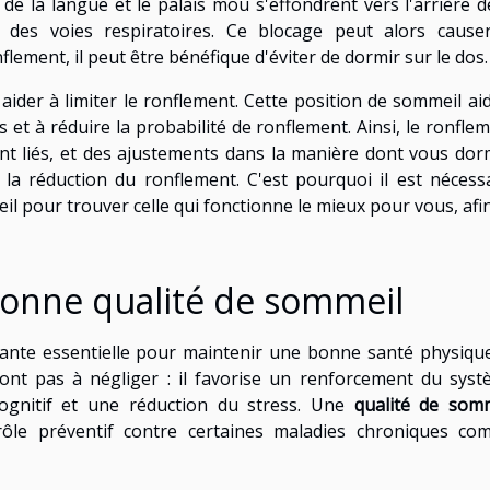
de la langue et le palais mou s'effondrent vers l'arrière d
 des voies respiratoires. Ce blocage peut alors causer
flement, il peut être bénéfique d'éviter de dormir sur le dos.
aider à limiter le ronflement. Cette position de sommeil ai
s et à réduire la probabilité de ronflement. Ainsi, le ronfle
nt liés, et des ajustements dans la manière dont vous do
r la réduction du ronflement. C'est pourquoi il est nécess
il pour trouver celle qui fonctionne le mieux pour vous, afi
bonne qualité de sommeil
nte essentielle pour maintenir une bonne santé physiqu
nt pas à négliger : il favorise un renforcement du sys
ognitif et une réduction du stress. Une
qualité de som
ôle préventif contre certaines maladies chroniques co