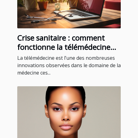
Crise sanitaire : comment
fonctionne la télémédecine
pour un rendez-vous médical
La télémédecine est l’une des nombreuses
à Martinique ?
innovations observées dans le domaine de la
médecine ces...