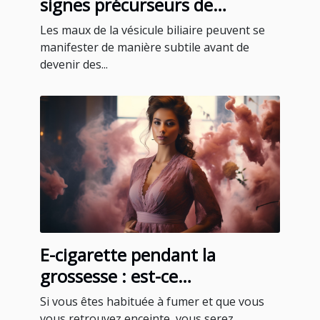
signes précurseurs de
problèmes de vésicule biliaire
Les maux de la vésicule biliaire peuvent se
manifester de manière subtile avant de
devenir des...
E-cigarette pendant la
grossesse : est-ce
recommandable ?
Si vous êtes habituée à fumer et que vous
vous retrouvez enceinte, vous serez