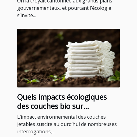
On la croyait cantonnée aux grands plans
gouvernementaux, et pourtant l’écologie
s’invite...
Quels impacts écologiques
des couches bio sur
l'environnement ?
L’impact environnemental des couches
jetables suscite aujourd’hui de nombreuses
interrogations,...