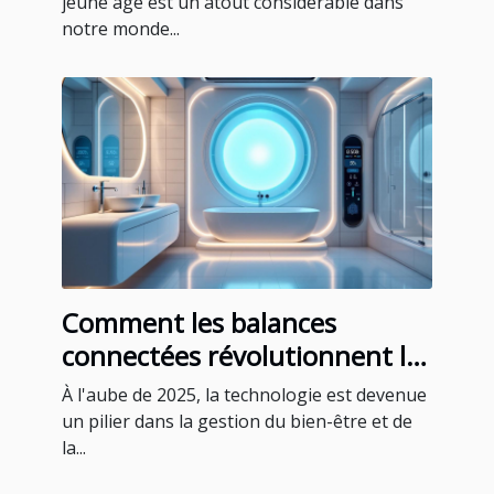
jeune âge est un atout considérable dans
notre monde...
Comment les balances
connectées révolutionnent le
suivi de la santé en 2025
À l'aube de 2025, la technologie est devenue
un pilier dans la gestion du bien-être et de
la...