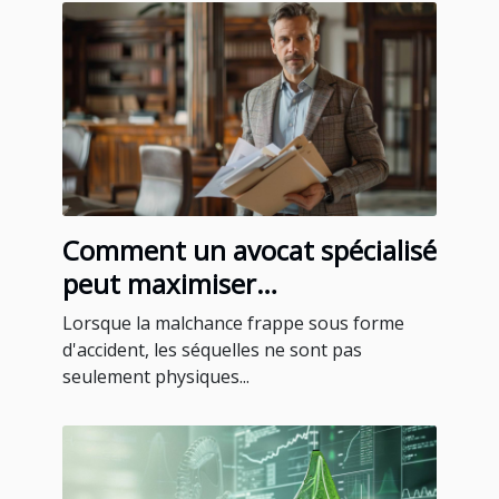
Comment un avocat spécialisé
peut maximiser
l'indemnisation après un
Lorsque la malchance frappe sous forme
accident
d'accident, les séquelles ne sont pas
seulement physiques...