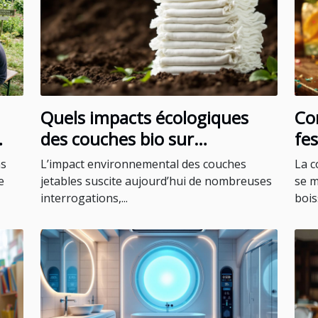
Quels impacts écologiques
Co
des couches bio sur
fes
l'environnement ?
to
ns
L’impact environnemental des couches
La c
e
jetables suscite aujourd’hui de nombreuses
se m
interrogations,...
bois