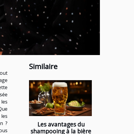
Similaire
tout
sage
ette
isée
les
 Que
les
en ?
Les avantages du
ous
shampooing à la bière