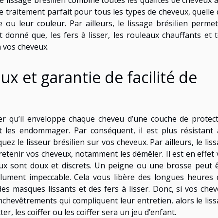
Le lissage brésilien combine toutes les qualités de cheveux 
 le traitement parfait pour tous les types de cheveux, quelle
e ou leur couleur. Par ailleurs, le lissage brésilien perme
 donné que, les fers à lisser, les rouleaux chauffants et 
à vos cheveux.
x et garantie de facilité de
ter qu’il enveloppe chaque cheveu d’une couche de protec
t les endommager. Par conséquent, il est plus résistant
 le lisseur brésilien sur vos cheveux. Par ailleurs, le lis
tretenir vos cheveux, notamment les démêler. Il est en effet 
veux sont doux et discrets. Un peigne ou une brosse peut 
solument impeccable. Cela vous libère des longues heures
s masques lissants et des fers à lisser. Donc, si vos che
enchevêtrements qui compliquent leur entretien, alors le lis
tter, les coiffer ou les coiffer sera un jeu d’enfant.