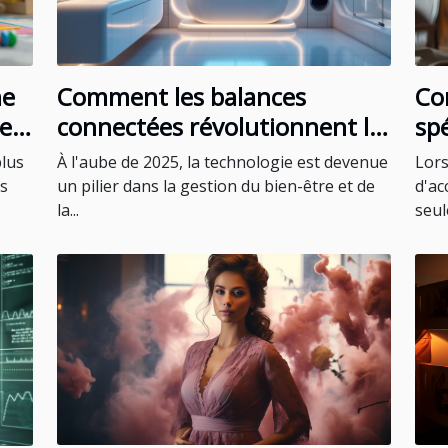
ne
Comment les balances
Co
ne
connectées révolutionnent le
sp
suivi de la santé en 2025
l'
plus
À l'aube de 2025, la technologie est devenue
Lors
ac
ns
un pilier dans la gestion du bien-être et de
d'ac
la...
seul