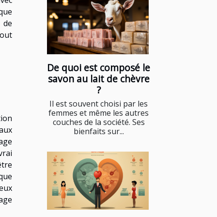
avec
 que
t de
tout
De quoi est composé le
savon au lait de chèvre
?
Il est souvent choisi par les
femmes et même les autres
tion
couches de la société. Ses
 aux
bienfaits sur...
sage
vrai
être
 que
veux
sage