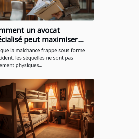
mment un avocat
écialisé peut maximiser
indemnisation après un
que la malchance frappe sous forme
cident
cident, les séquelles ne sont pas
ement physiques...