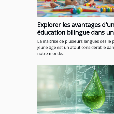
Explorer les avantages d'u
éducation bilingue dans u
école maternelle privée
La maîtrise de plusieurs langues dès le 
jeune âge est un atout considérable da
notre monde...