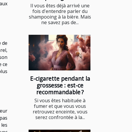
aux
Il vous êtes déjà arrivé une
fois d'entendre parler du
shampooing à la bière. Mais
ne savez pas de...
e de
rel,
 son
e ce
plus
E-cigarette pendant la
grossesse : est-ce
recommandable ?
Si vous êtes habituée à
fumer et que vous vous
leur
retrouvez enceinte, vous
serez confrontée à la...
 pas
 les