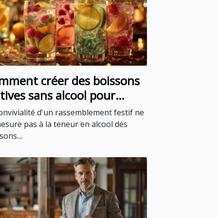
mment créer des boissons
tives sans alcool pour
utes les occasions
onvivialité d'un rassemblement festif ne
esure pas à la teneur en alcool des
sons....