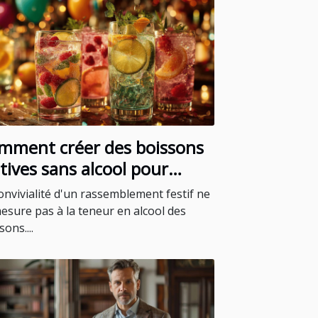
mment créer des boissons
tives sans alcool pour
utes les occasions
onvivialité d'un rassemblement festif ne
esure pas à la teneur en alcool des
sons....