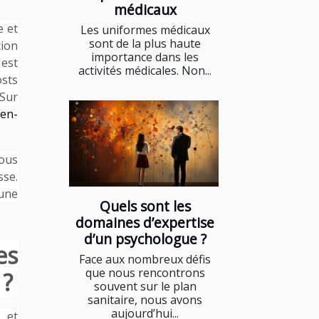
médicaux
e et
Les uniformes médicaux
sont de la plus haute
tion
importance dans les
'est
activités médicales. Non...
sts
 Sur
ien-
vous
sse.
 une
Quels sont les
domaines d’expertise
d’un psychologue ?
es
Face aux nombreux défis
que nous rencontrons
 ?
souvent sur le plan
sanitaire, nous avons
aujourd’hui...
 et