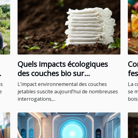
Quels impacts écologiques
Co
des couches bio sur
fes
l'environnement ?
to
ns
L’impact environnemental des couches
La c
e
jetables suscite aujourd’hui de nombreuses
se m
interrogations,...
bois