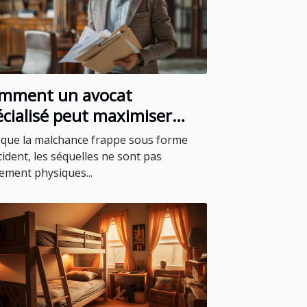
mment un avocat
écialisé peut maximiser
indemnisation après un
que la malchance frappe sous forme
cident
cident, les séquelles ne sont pas
ement physiques...