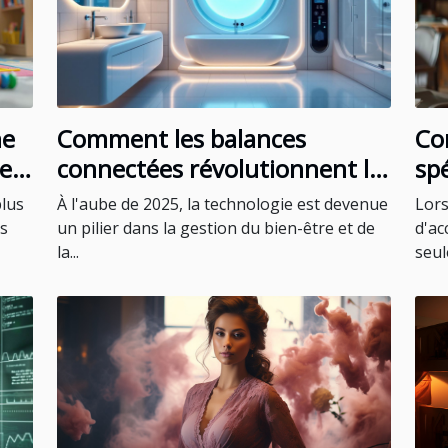
ne
Comment les balances
Co
ne
connectées révolutionnent le
sp
suivi de la santé en 2025
l'
plus
À l'aube de 2025, la technologie est devenue
Lors
ac
ns
un pilier dans la gestion du bien-être et de
d'ac
la...
seul