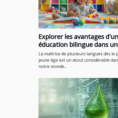
Explorer les avantages d'u
éducation bilingue dans u
école maternelle privée
La maîtrise de plusieurs langues dès le 
jeune âge est un atout considérable da
notre monde...