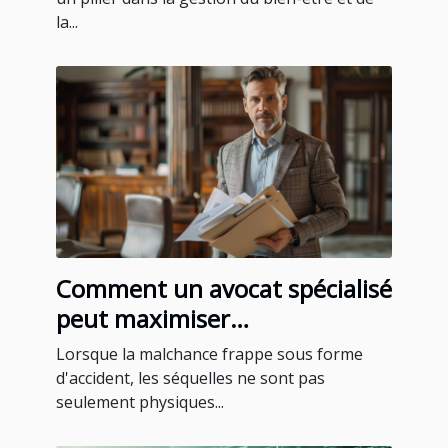
la...
Comment un avocat spécialisé
peut maximiser
l'indemnisation après un
Lorsque la malchance frappe sous forme
accident
d'accident, les séquelles ne sont pas
seulement physiques...