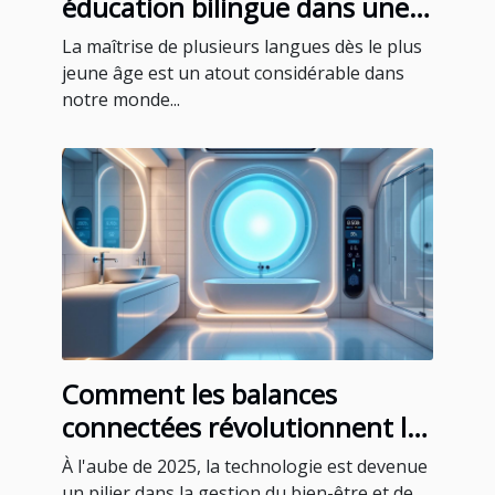
éducation bilingue dans une
école maternelle privée
La maîtrise de plusieurs langues dès le plus
jeune âge est un atout considérable dans
notre monde...
Comment les balances
connectées révolutionnent le
suivi de la santé en 2025
À l'aube de 2025, la technologie est devenue
un pilier dans la gestion du bien-être et de