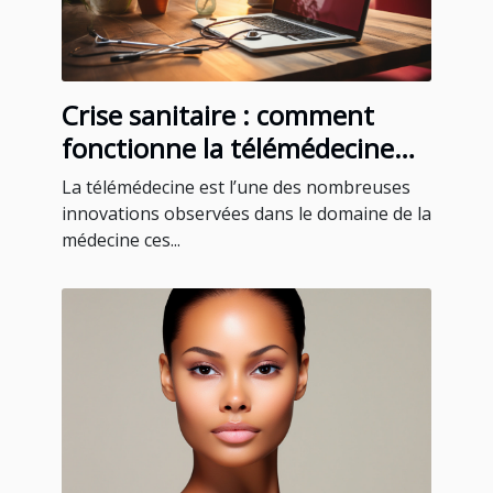
Crise sanitaire : comment
fonctionne la télémédecine
pour un rendez-vous médical
La télémédecine est l’une des nombreuses
à Martinique ?
innovations observées dans le domaine de la
médecine ces...