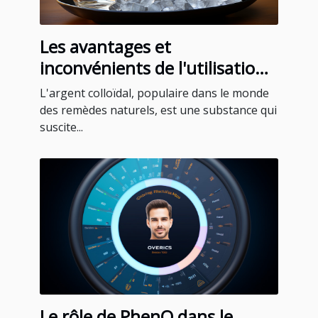
Les avantages et
inconvénients de l'utilisation
de l'argent colloïdal
L'argent colloïdal, populaire dans le monde
des remèdes naturels, est une substance qui
suscite...
Le rôle de PhenQ dans le