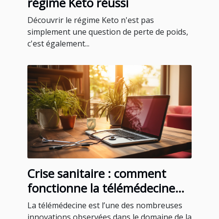
régime Keto réussi
Découvrir le régime Keto n'est pas
simplement une question de perte de poids,
c'est également...
Crise sanitaire : comment
fonctionne la télémédecine
pour un rendez-vous médical
La télémédecine est l’une des nombreuses
à Martinique ?
innovations observées dans le domaine de la