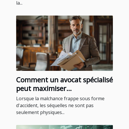
la...
Comment un avocat spécialisé
peut maximiser
l'indemnisation après un
Lorsque la malchance frappe sous forme
accident
d'accident, les séquelles ne sont pas
seulement physiques...