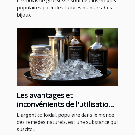
Les bolas de grossesse sont de plus en plus
populaires parmi les futures mamans. Ces
bijoux...
Les avantages et
inconvénients de l'utilisation
de l'argent colloïdal
L'argent colloïdal, populaire dans le monde
des remèdes naturels, est une substance qui
suscite...