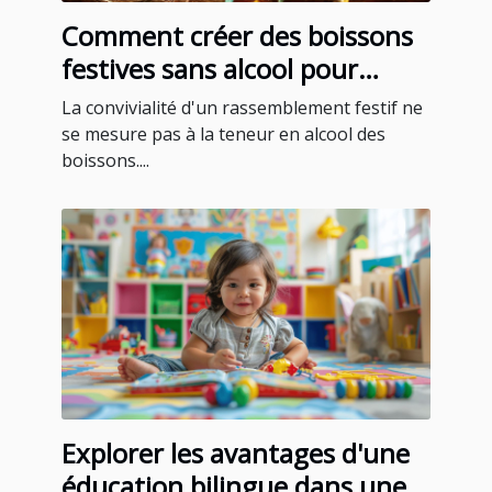
Comment créer des boissons
festives sans alcool pour
toutes les occasions
La convivialité d'un rassemblement festif ne
se mesure pas à la teneur en alcool des
boissons....
Explorer les avantages d'une
éducation bilingue dans une