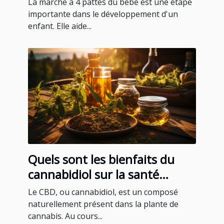
La marche à 4 pattes du bébé est une étape
importante dans le développement d'un
enfant. Elle aide...
Quels sont les bienfaits du
cannabidiol sur la santé
humaine ?
Le CBD, ou cannabidiol, est un composé
naturellement présent dans la plante de
cannabis. Au cours...