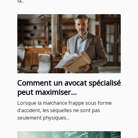
la...
Comment un avocat spécialisé
peut maximiser
l'indemnisation après un
Lorsque la malchance frappe sous forme
accident
d'accident, les séquelles ne sont pas
seulement physiques...