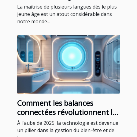
école maternelle privée
La maîtrise de plusieurs langues dès le plus
jeune âge est un atout considérable dans
notre monde...
Comment les balances
connectées révolutionnent le
suivi de la santé en 2025
À l'aube de 2025, la technologie est devenue
un pilier dans la gestion du bien-être et de